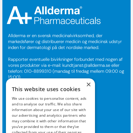
Allderma er en svensk medicinalvirksomhed, der
markedsfører og distribuerer medicin og medicinsk udstyr
inden for dermatologi på det nordiske marked.
Rapporter eventuelle bivirkninger forbundet med nogen af
vores produkter via e-mail:
kundtjanst@allderma.se
eller
telefon: 010-8899310 (mandag til fredag mellem 09:00 og
15:00).
×
This website uses cookies
Kontakt os
We use cookies to personalise content, ads
and to analyse our traffic. We also share
kundtjanst@allderma.se
information about your use of our site with
our advertising and analytics partners who
+46108-89 93 10
may combine it with other information that
Boks 1890, 116 74 Stockholm
you’ve provided to them or that they’ve
collected from your use of their services.