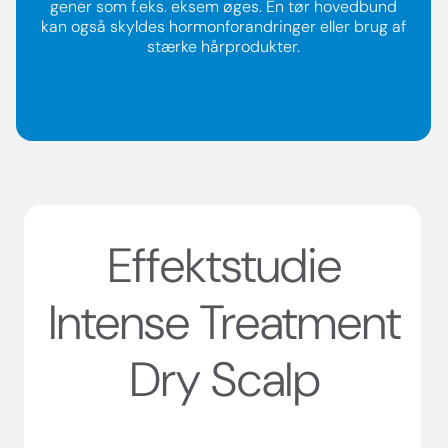
gener som f.eks. eksem øges. En tør hovedbund
kan også skyldes hormonforandringer eller brug af
stærke hårprodukter.
Effektstudie
Intense Treatment
Dry Scalp