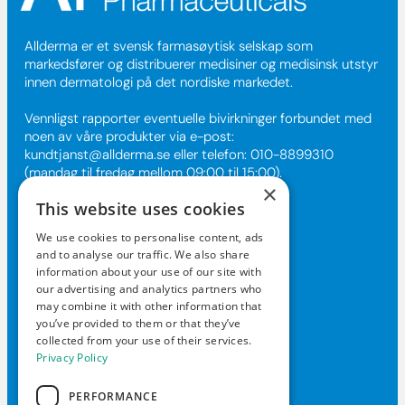
Allderma er et svensk farmasøytisk selskap som
markedsfører og distribuerer medisiner og medisinsk utstyr
innen dermatologi på det nordiske markedet.
Vennligst rapporter eventuelle bivirkninger forbundet med
noen av våre produkter via e-post:
kundtjanst@allderma.se
eller telefon: 010-8899310
(mandag til fredag mellom 09:00 til 15:00).
×
This website uses cookies
Kontakt oss
We use cookies to personalise content, ads
and to analyse our traffic. We also share
kundtjanst@allderma.se
information about your use of our site with
our advertising and analytics partners who
+46108-89 93 10
may combine it with other information that
Boks 1890, 116 74 Stockholm
you’ve provided to them or that they’ve
collected from your use of their services.
Man-fre 09.00-15.00
Privacy Policy
PERFORMANCE