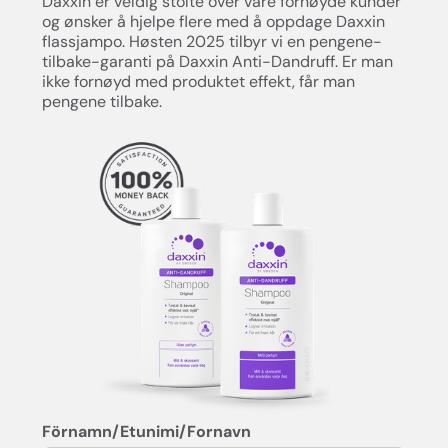
Daxxin er veldig stolte over våre fornøyde kunder
og ønsker å hjelpe flere med å oppdage Daxxin
flassjampo. Høsten 2025 tilbyr vi en pengene-
tilbake-garanti på Daxxin Anti-Dandruff. Er man
ikke fornøyd med produktet effekt, får man
pengene tilbake.
Förnamn/Etunimi/Fornavn