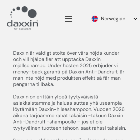
Norwegian
Daxxin är väldigt stolta över våra nöjda kunder
och vill hjälpa fler att upptäcka Daxxin
mjällschampo. Under hösten 2025 erbjuder vi
money-back garanti på Daxxin Anti-Dandruff, är
man inte nöjd med produkten effekt så får man
pengarna tillbaka.
Daxxin on erittäin ylpeä tyytyväisistä
asiakkaistamme ja haluaa auttaa yhä useampia
löytämään Daxxin-hilse­shampoon. Vuoden 2026
aikana tarjoamme rahat takaisin -takuun Daxxin
Anti-Dandruff -shampoolle – jos et ole
tyytyväinen tuotteen tehoon, saat rahasi takaisin.