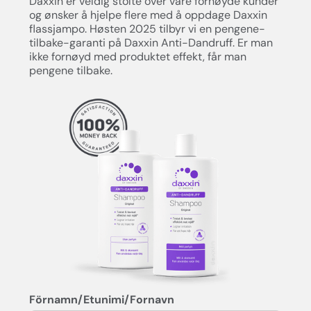
Daxxin er veldig stolte over våre fornøyde kunder
og ønsker å hjelpe flere med å oppdage Daxxin
flassjampo. Høsten 2025 tilbyr vi en pengene-
tilbake-garanti på Daxxin Anti-Dandruff. Er man
ikke fornøyd med produktet effekt, får man
pengene tilbake.
Förnamn/Etunimi/Fornavn