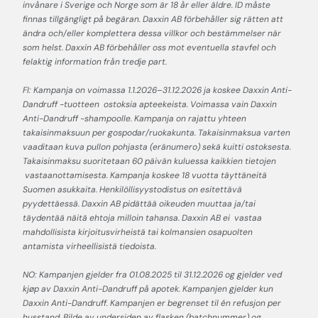
invånare i Sverige och Norge som är 18 år eller äldre. ID måste
finnas tillgängligt på begäran. Daxxin AB förbehåller sig rätten att
ändra och/eller komplettera dessa villkor och bestämmelser när
som helst. Daxxin AB förbehåller oss mot eventuella stavfel och
felaktig information från tredje part.
FI: Kampanja on voimassa 1.1.2026–31.12.2026 ja koskee Daxxin Anti-
Dandruff -tuotteen ostoksia apteekeista. Voimassa vain Daxxin
Anti-Dandruff -shampoolle. Kampanja on rajattu yhteen
takaisinmaksuun per gospodar/ruokakunta. Takaisinmaksua varten
vaaditaan kuva pullon pohjasta (eränumero) sekä kuitti ostoksesta.
Takaisinmaksu suoritetaan 60 päivän kuluessa kaikkien tietojen
vastaanottamisesta. Kampanja koskee 18 vuotta täyttäneitä
Suomen asukkaita. Henkilöllisyystodistus on esitettävä
pyydettäessä. Daxxin AB pidättää oikeuden muuttaa ja/tai
täydentää näitä ehtoja milloin tahansa. Daxxin AB ei vastaa
mahdollisista kirjoitusvirheistä tai kolmansien osapuolten
antamista virheellisistä tiedoista.
NO: Kampanjen gjelder fra 01.08.2025 til 31.12.2026 og gjelder ved
kjøp av Daxxin Anti-Dandruff på apotek. Kampanjen gjelder kun
Daxxin Anti-Dandruff. Kampanjen er begrenset til én refusjon per
husstand. Bilde av undersiden av flasken (batchnummer) og