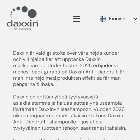
Finnish
Daxxin är väldigt stolta över våra nöjda kunder
och vill hjälpa fler att upptäcka Daxxin
mjällschampo. Under hösten 2025 erbjuder vi
money-back garanti på Daxxin Anti-Dandruff, är
man inte nöjd med produkten effekt så får man
pengarna tillbaka.
Daxxin on erittäin ylpeä tyytyväisistä
asiakkaistamme ja haluaa auttaa yhä useampia
löytämään Daxxin-hilse­shampoon. Vuoden 2026
aikana tarjoamme rahat takaisin -takuun Daxxin
Anti-Dandruff -shampoolle – jos et ole
tyytyväinen tuotteen tehoon, saat rahasi takaisin.