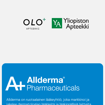
Allderma on ruotsalainen lääkeyhtiö, joka markkinoi ja
jakelee dermatologian lääkkeitä ja lääkinnällisiä laitteita