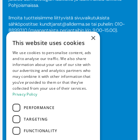
Pohjoismaissa.
Ilmoita tuotteisiimme liittyvistä sivuvaikutuksista
sähköpostitse:
kundtjanst@allderma.se
tai puhelin: 010-
8899310 (maanantaista perjantaihin klo 9.00-15.00).
×
This website uses cookies
Ota yhteyttä
We use cookies to personalise content, ads
and to analyse our traffic. We also share
kundtjanst@allderma.se
information about your use of our site with
our advertising and analytics partners who
+46108-89 93 10
may combine it with other information that
Box 1890, 116 74 Tukholma
you’ve provided to them or that they’ve
collected from your use of their services.
Ma-pe klo 9-15
Privacy Policy
PERFORMANCE
TARGETING
© 2025 Ruotsin Daxxin
FUNCTIONALITY
Tietosuojakäytäntö