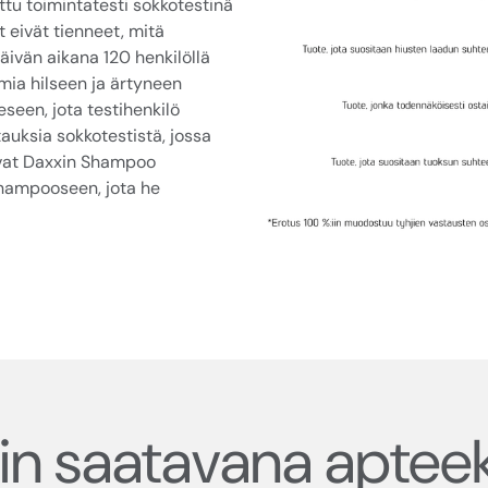
tu toimintatesti sokkotestinä
t eivät tienneet, mitä
päivän aikana 120 henkilöllä
lmia hilseen ja ärtyneen
seen, jota testihenkilö
tauksia sokkotestistä, jossa
kivat Daxxin Shampoo
eshampooseen, jota he
in saatavana apteek