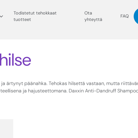
Todistetut tehokkaat
Ota
FAQ
tuotteet
yhteyttä
 hilse
ilse ja ärtynyt päänahka. Tehokas hilsettä vastaan, mutta riittäv
teellisena ja hajusteettomana. Daxxin Anti-Dandruff Shampo