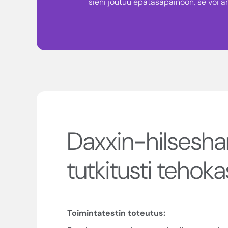
sieni joutuu epätasapainoon, se voi ä
Daxxin-hilsesh
tutkitusti tehoka
Toimintatestin toteutus: