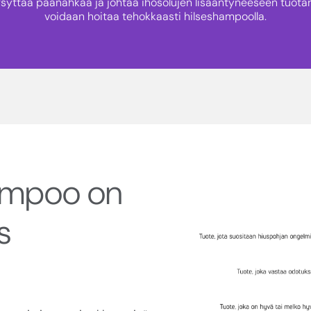
rsyttää päänahkaa ja johtaa ihosolujen lisääntyneeseen tuotant
voidaan hoitaa tehokkaasti hilseshampoolla.
ampoo on
s