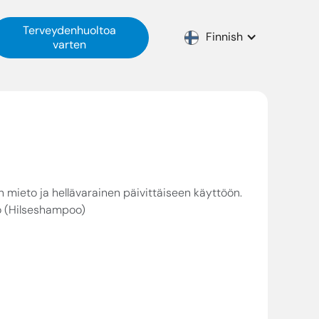
Terveydenhuoltoa
Finnish
varten
än mieto ja hellävarainen päivittäiseen käyttöön.
o (Hilseshampoo)