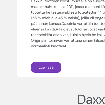
Daxxin-tuotteen koostumukselle on suoritet
maalis–huhtikuussa 2011, jossa testihenkilö
tuotetta he testasivat.Testi toteutettiin 14 
(55 % miehiä ja 45 % naisia), joilla oli onge
päänahan kanssa.Daxxinia verrattiin tuottee
yleensä käytti.Alla olevat tulokset ovat vas
testihenkilöt arvioivat, kuinka hyvin he ko
Originalin toimivan verrattuna siihen hils
normaalisti käyttivät.
Lue lisää
Daxx