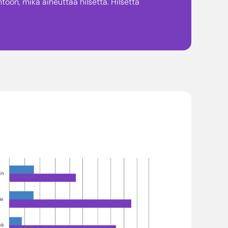
oon, mikä aiheuttaa hilsettä. Hilsettä